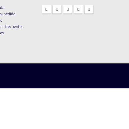
nta
mi pedido
to
as frecuentes
les