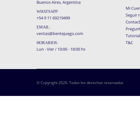
Buenos Aires, Argentina
Mi Cue
WHATSAPP:
Seguir 
+54 9 11 69219499
Contac
EMAIL:
Pregunt
ventas@bentejuego.com
Tutoria
T&C
HORARIOS:
Lun - Vier / 10:00 - 18:00 hs
© Copyright 2020. Todos los derechos reservados