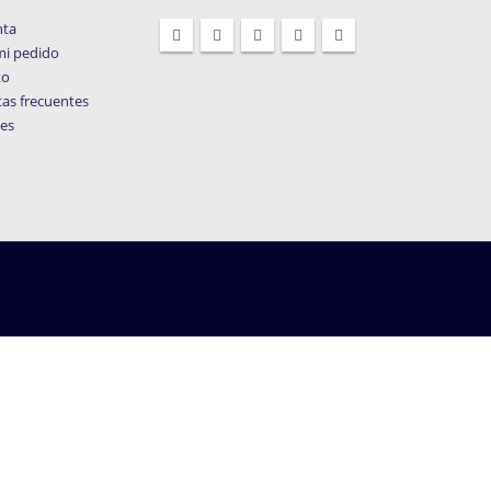
nta
mi pedido
to
as frecuentes
les