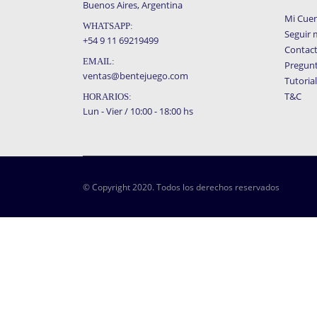
Buenos Aires, Argentina
Mi Cue
WHATSAPP:
Seguir 
+54 9 11 69219499
Contac
EMAIL:
Pregunt
ventas@bentejuego.com
Tutoria
T&C
HORARIOS:
Lun - Vier / 10:00 - 18:00 hs
© Copyright 2020. Todos los derechos reservados