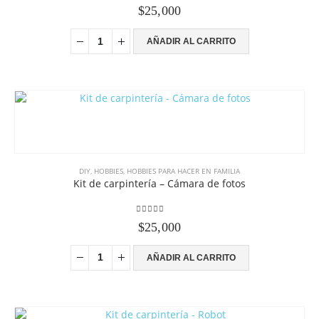
0
out of 5
$
25,000
AÑADIR AL CARRITO
DIY
,
HOBBIES
,
HOBBIES PARA HACER EN FAMILIA
Kit de carpintería – Cámara de fotos
5.00
out of 5
$
25,000
AÑADIR AL CARRITO