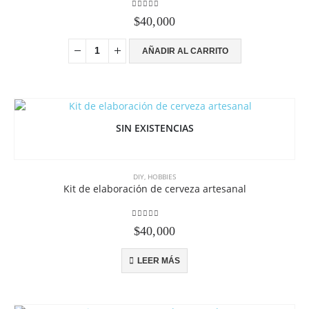
5.00
out of 5
$
40,000
AÑADIR AL CARRITO
SIN EXISTENCIAS
DIY
,
HOBBIES
Kit de elaboración de cerveza artesanal
5.00
out of 5
$
40,000
LEER MÁS