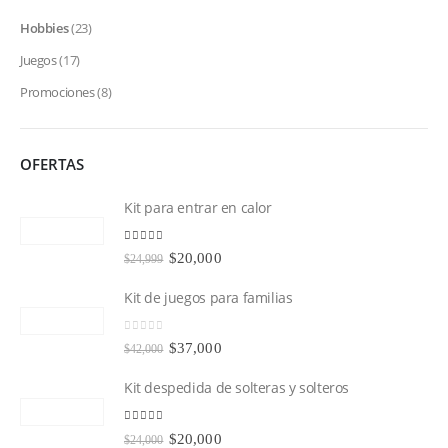
Hobbies
(23)
Juegos
(17)
Promociones
(8)
OFERTAS
Kit para entrar en calor
5.00
out of 5
El
El
$
20,000
$
24,999
precio
precio
original
actual
Kit de juegos para familias
era:
es:
$24,999.
$20,000.
0
out of 5
El
El
$
37,000
$
42,000
precio
precio
original
actual
Kit despedida de solteras y solteros
era:
es:
$42,000.
$37,000.
5.00
out of 5
El
El
$
20,000
$
24,000