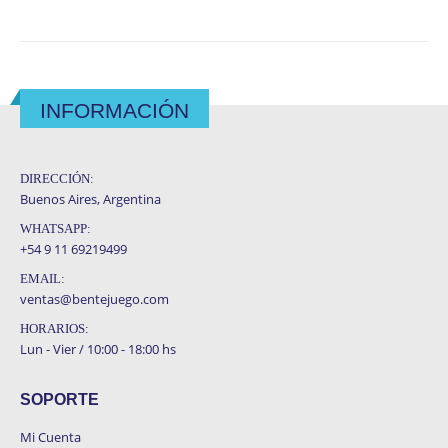
precio
precio
original
actual
era:
es:
$24,000.
$20,000.
INFORMACIÓN
DIRECCIÓN:
Buenos Aires, Argentina
WHATSAPP:
+54 9 11 69219499
EMAIL:
ventas@bentejuego.com
HORARIOS:
Lun - Vier / 10:00 - 18:00 hs
SOPORTE
Mi Cuenta