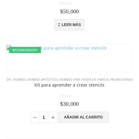
0
out of 5
$
50,000
LEER MÁS
RECOMENDADO!
DIY
,
HOBBIES
,
HOBBIES ARTÍSTICOS
,
HOBBIES PARA HACER EN FAMILIA
,
PROMOCIONES
Kit para aprender a crear stencils
0
out of 5
$
30,000
AÑADIR AL CARRITO