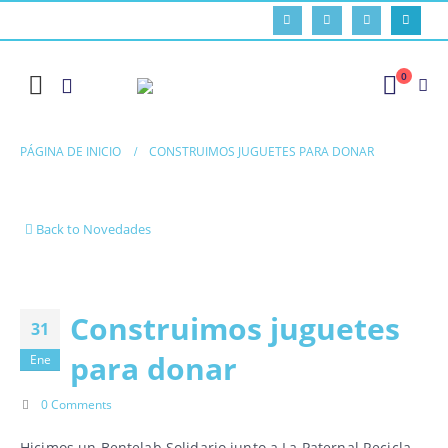
0
PÁGINA DE INICIO
CONSTRUIMOS JUGUETES PARA DONAR
Back to Novedades
Construimos juguetes
31
para donar
Ene
0 Comments
Hicimos un Bentelab Solidario junto a La Paternal Recicla