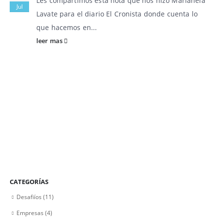
Les compartimos esta nota que nos hizo Marianela
Jul
Lavate para el diario El Cronista donde cuenta lo
que hacemos en...
leer mas
CATEGORÍAS
Desafiíos
(11)
Empresas
(4)